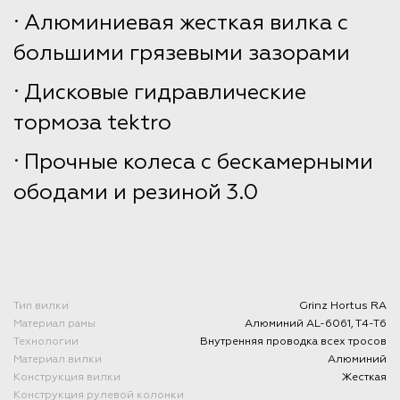
· Алюминиевая жесткая вилка с
большими грязевыми зазорами
· Дисковые гидравлические
тормоза tektro
· Прочные колеса с бескамерными
ободами и резиной 3.0
Тип вилки
Grinz Hortus RA
Материал рамы
Алюминий AL-6061, T4-T6
Технологии
Внутренняя проводка всех тросов
Материал вилки
Алюминий
Конструкция вилки
Жесткая
Конструкция рулевой колонки