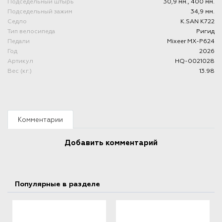
Подседельный штырь
30,9 мм., 400 мм.
Подседельный зажим
34,9 мм.
Седло
K.SAN K722
Тип велосипеда
Ригид
Педали
Mixeer MX-P624
Год
2026
Артикул
HQ-0021028
Вес (кг.)
13.98
Комментарии
Добавить комментарий
Популярные в разделе