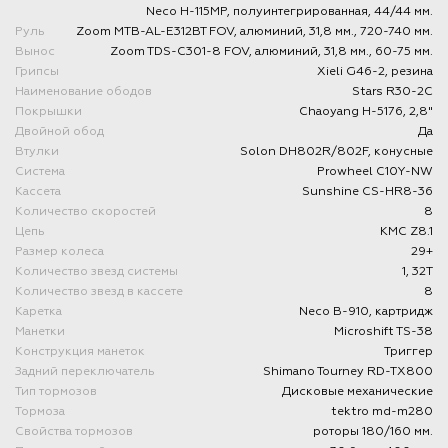
Neco H-115MP, полуинтегрированная, 44/44 мм.
Руль
Zoom MTB-AL-E312BT FOV, алюминий, 31,8 мм., 720-740 мм.
Вынос
Zoom TDS-C301-8 FOV, алюминий, 31,8 мм., 60-75 мм.
Грипсы
Xieli G46-2, резина
Наименование ободов
Stars R30-2C
Покрышки
Chaoyang H-5176, 2,8"
Двойной обод
Да
Втулки
Solon DH802R/802F, конусные
Система
Prowheel C10Y-NW
Кассета
Sunshine CS-HR8-36
Количество скоростей
8
Цепь
KMC Z8.1
Размер колеса
29+
Количество звезд системы
1, 32T
Количество звезд в кассете
8
Каретка
Neco B-910, картридж
Манетки
Microshift TS-38
Конструкция манеток
Триггер
Задний переключатель
Shimano Tourney RD-TX800
Тип тормозов
Дисковые механические
Тормоза
tektro md-m280
Свойства тормозов
роторы 180/160 мм.