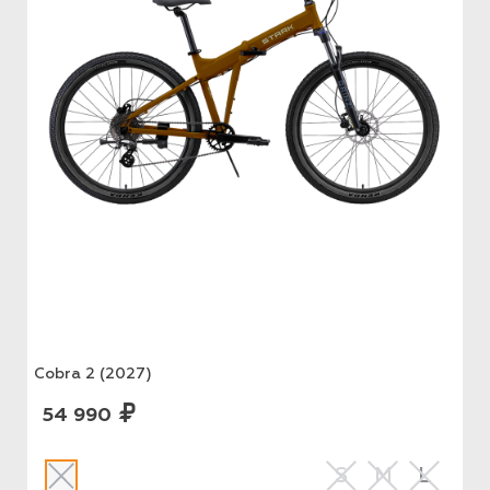
Cobra 2 (2027)
54 990
S
M
L